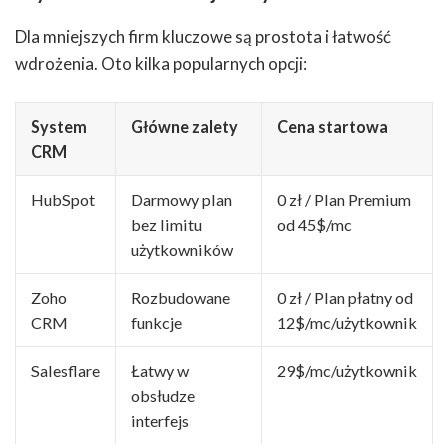
Dla mniejszych firm kluczowe są prostota i łatwość
wdrożenia. Oto kilka popularnych opcji:
System
Główne zalety
Cena startowa
CRM
HubSpot
Darmowy plan
0 zł / Plan Premium
bez limitu
od 45$/mc
użytkowników
Zoho
Rozbudowane
0 zł / Plan płatny od
CRM
funkcje
12$/mc/użytkownik
Salesflare
Łatwy w
29$/mc/użytkownik
obsłudze
interfejs