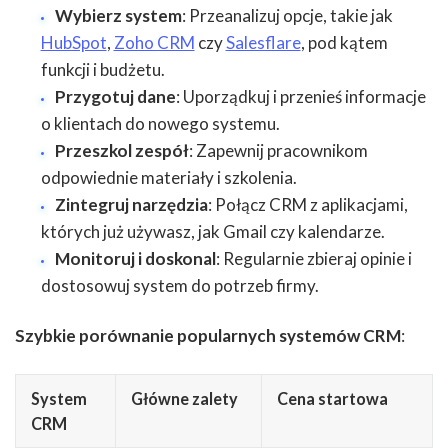
Wybierz system
: Przeanalizuj opcje, takie jak
HubSpot
,
Zoho CRM
czy
Salesflare
, pod kątem
funkcji i budżetu.
Przygotuj dane
: Uporządkuj i przenieś informacje
o klientach do nowego systemu.
Przeszkol zespół
: Zapewnij pracownikom
odpowiednie materiały i szkolenia.
Zintegruj narzędzia
: Połącz CRM z aplikacjami,
których już używasz, jak Gmail czy kalendarze.
Monitoruj i doskonal
: Regularnie zbieraj opinie i
dostosowuj system do potrzeb firmy.
Szybkie porównanie popularnych systemów CRM
:
System
Główne zalety
Cena startowa
CRM