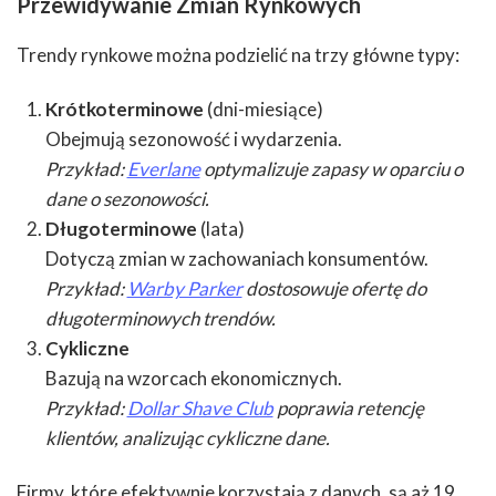
Przewidywanie Zmian Rynkowych
Trendy rynkowe można podzielić na trzy główne typy:
Krótkoterminowe
(dni-miesiące)
Obejmują sezonowość i wydarzenia.
Przykład:
Everlane
optymalizuje zapasy w oparciu o
dane o sezonowości.
Długoterminowe
(lata)
Dotyczą zmian w zachowaniach konsumentów.
Przykład:
Warby Parker
dostosowuje ofertę do
długoterminowych trendów.
Cykliczne
Bazują na wzorcach ekonomicznych.
Przykład:
Dollar Shave Club
poprawia retencję
klientów, analizując cykliczne dane.
Firmy, które efektywnie korzystają z danych, są aż 19