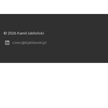
© 2026 Kamil Jabłoński
czesc@kjablonski.pl