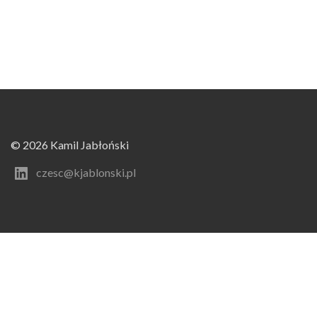
© 2026 Kamil Jabłoński
czesc@kjablonski.pl