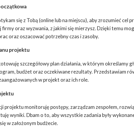
 początkowa
ykam się z Tobą (online lub na miejscu), aby zrozumieć cel p
 firmy oraz wyzwania, z jakimi się mierzysz. Dzięki temu mo
prac oraz oszacować potrzebny czas i zasoby.
lanu projektu
otowuję szczegółowy plan działania, w którym określamy g
gram, budżet oraz oczekiwane rezultaty. Przedstawiam rów
zaangażowanych w projekt oraz ich role.
rojektu
cji projektu monitoruję postępy, zarządzam zespołem, rozwią
tuję wyniki. Dbam o to, aby wszystkie zadania były wykonane
 się w założonym budżecie.