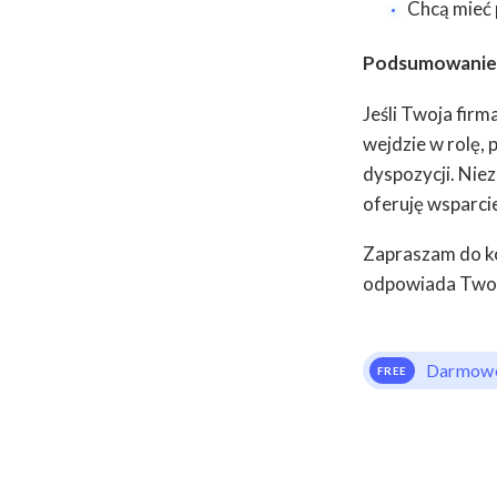
Chcą mieć 
Podsumowanie
Jeśli Twoja fir
wejdzie w rolę, 
dyspozycji. Nie
oferuję wsparci
Zapraszam do ko
odpowiada Two
Darmowe
FREE