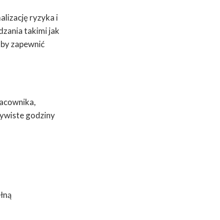
lizację ryzyka i
zania takimi jak
 aby zapewnić
racownika,
czywiste godziny
ełną