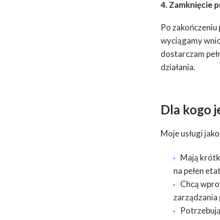
4. Zamknięcie 
Po zakończeniu
wyciągamy wnios
dostarczam peł
działania.
Dla kogo j
Moje usługi jak
Mają krótk
na pełen etat
Chcą wprow
zarządzania 
Potrzebują