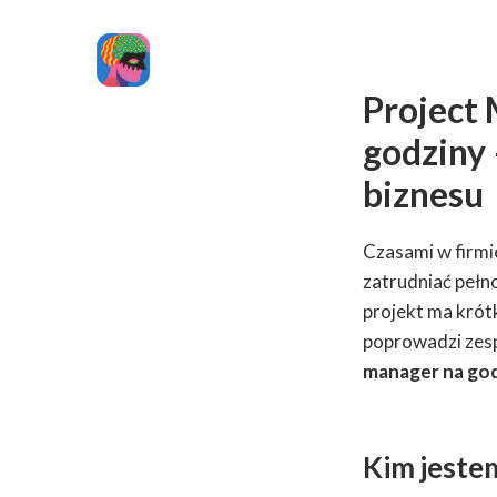
Project
godziny 
biznesu
Czasami w firmie
zatrudniać peł
projekt ma krót
poprowadzi zesp
manager na go
Kim jestem