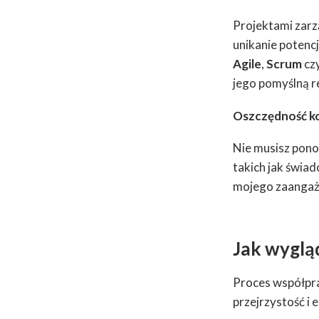
Projektami zarz
unikanie potenc
Agile
,
Scrum
cz
jego pomyślną re
Oszczędność k
Nie musisz pono
takich jak świad
mojego zaangażo
Jak wyglą
Proces współpra
przejrzystość i 