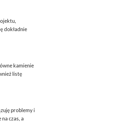
rojektu,
gę dokładnie
łówne kamienie
nież listę
zuję problemy i
 na czas, a