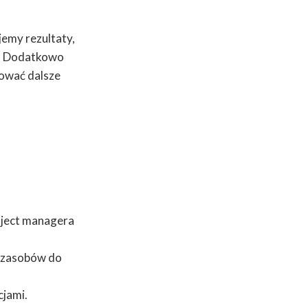
emy rezultaty,
i. Dodatkowo
ować dalsze
oject managera
m zasobów do
cjami.