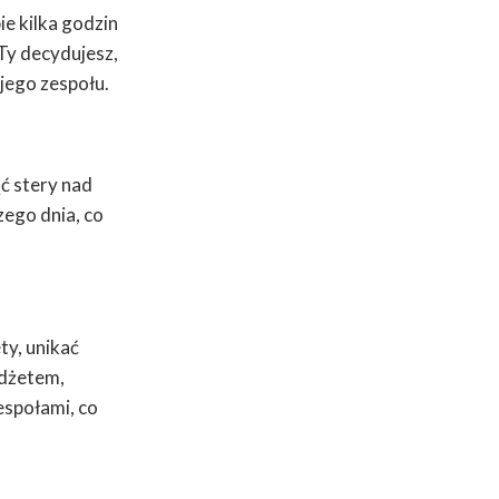
e kilka godzin
Ty decydujesz,
jego zespołu.
ć stery nad
ego dnia, co
ty, unikać
udżetem,
espołami, co