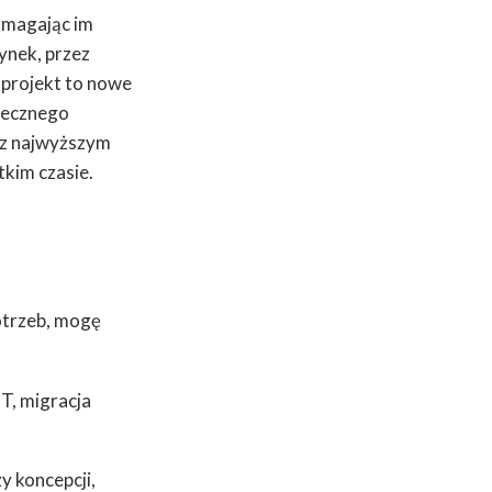
omagając im
ynek, przez
projekt to nowe
utecznego
i z najwyższym
tkim czasie.
potrzeb, mogę
T, migracja
y koncepcji,