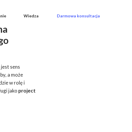
nie
Wiedza
Darmowa konsultacja
na
go
 jest sens
by, a może
zie w rolę i
ługi jako
project