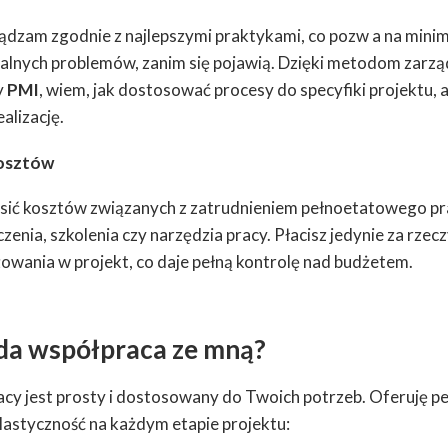
ądzam zgodnie z najlepszymi praktykami, co pozw a na minima
jalnych problemów, zanim się pojawią. Dzięki metodom zarząd
y
PMI
, wiem, jak dostosować procesy do specyfiki projektu,
alizację.
osztów
sić kosztów związanych z zatrudnieniem pełnoetatowego p
czenia, szkolenia czy narzędzia pracy. Płacisz jedynie za rze
wania w projekt, co daje pełną kontrolę nad budżetem.
da współpraca ze mną?
cy jest prosty i dostosowany do Twoich potrzeb. Oferuję p
elastyczność na każdym etapie projektu: