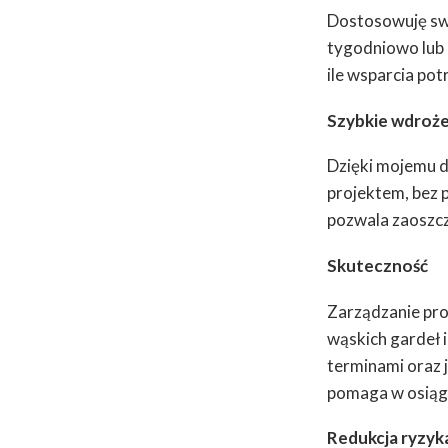
Dostosowuję swo
tygodniowo lub 
ile wsparcia po
Szybkie wdroż
Dzięki mojemu d
projektem, bez 
pozwala zaoszczę
Skuteczność
Zarządzanie proj
wąskich gardeł 
terminami oraz 
pomaga w osiągn
Redukcja ryzyk