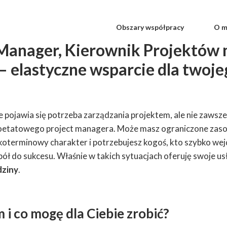
Obszary współpracy
O m
 Manager, Kierownik Projektów 
– elastyczne wsparcie dla twoje
 pojawia się potrzeba zarządzania projektem, ale nie zawsze
noetatowego project managera. Może masz ograniczone zaso
koterminowy charakter i potrzebujesz kogoś, kto szybko wejd
ół do sukcesu. Właśnie w takich sytuacjach oferuję swoje us
dziny
.
 i co mogę dla Ciebie zrobić?