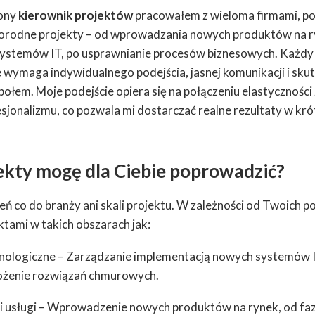
zony
kierownik projektów
pracowałem z wieloma firmami, p
orodne projekty – od wprowadzania nowych produktów na r
ystemów IT, po usprawnianie procesów biznesowych. Każdy 
 wymaga indywidualnego podejścia, jasnej komunikacji i sk
połem. Moje podejście opiera się na połączeniu elastycznośc
jonalizmu, co pozwala mi dostarczać realne rezultaty w kró
jekty mogę dla Ciebie poprowadzić?
eń co do branży ani skali projektu. W zależności od Twoich 
ktami w takich obszarach jak:
ologiczne – Zarządzanie implementacją nowych systemów I
ożenie rozwiązań chmurowych.
 usługi – Wprowadzenie nowych produktów na rynek, od faz