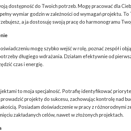
ją dostępność do Twoich potrzeb. Mogę pracować dla Ciebi
pełny wymiar godzin w zależności od wymagań projektu. To 
trzebujesz, a ja dostosuję swoją pracę do harmonogramu Two
enie
oświadczeniu mogę szybko wejść w rolę, poznać zespół i obją
potrzeby długiego wdrażania. Działam efektywnie od pierwsz
dzić czas i energię.
ektami to moja specjalność. Potrafię identyfikować prioryte
i prowadzić projekty do sukcesu, zachowując kontrolę nad b
jakością. Posiadam doświadczenie w pracy z różnorodnymi z
ięciu zakładanych celów, nawet w złożonych projektach.
a