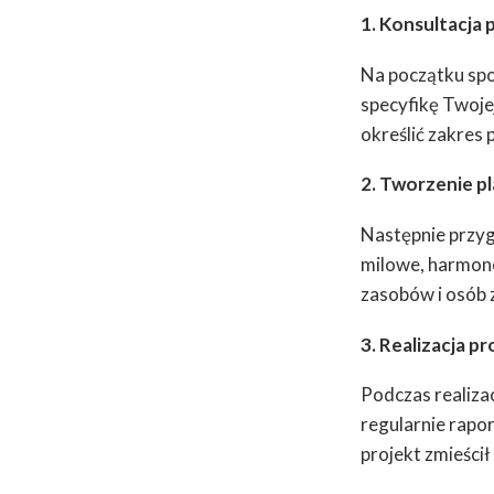
1. Konsultacja
Na początku spot
specyfikę Twojej
określić zakres 
2. Tworzenie p
Następnie przyg
milowe, harmono
zasobów i osób 
3. Realizacja p
Podczas realiza
regularnie rapor
projekt zmieścił