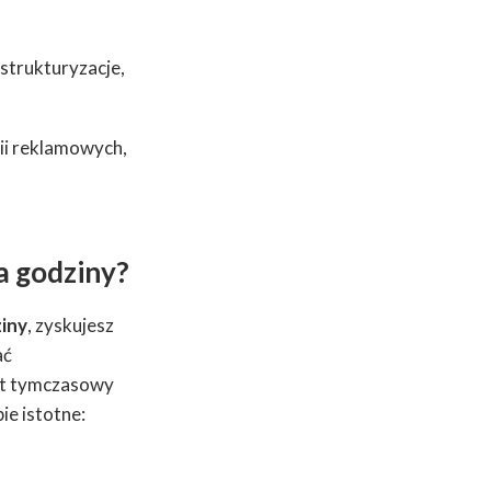
estrukturyzacje,
ii reklamowych,
a godziny?
ziny
, zyskujesz
ać
est tymczasowy
ie istotne: